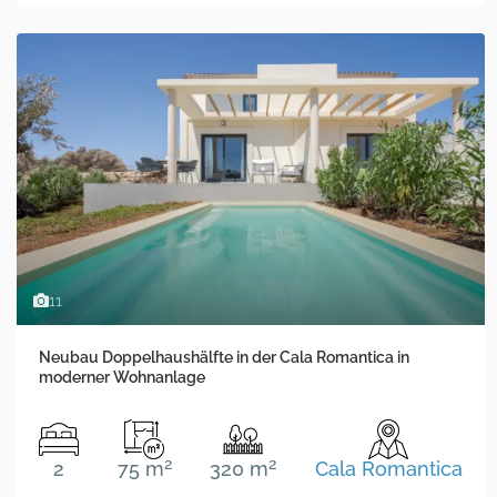
11
Neubau Doppelhaushälfte in der Cala Romantica in
moderner Wohnanlage
2
2
2
75 m
320 m
Cala Romantica