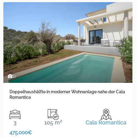
11
Doppelhaushälfte in moderner Wohnanlage nahe der Cala
Romantica
2
3
105 m
Cala Romantica
475.000€