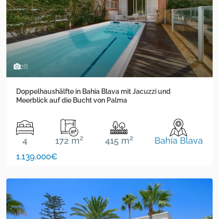
28
Doppelhaushälfte in Bahia Blava mit Jacuzzi und
Meerblick auf die Bucht von Palma
2
2
4
172 m
415 m
Bahía Blava
1.139.000€