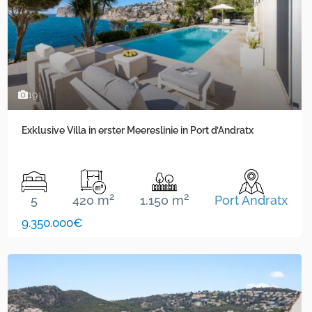
19
Exklusive Villa in erster Meereslinie in Port d’Andratx
2
2
5
420 m
1.150 m
Port Andratx
9.350.000€