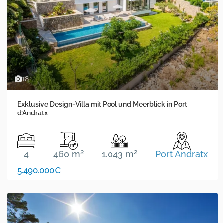
18
Exklusive Design-Villa mit Pool und Meerblick in Port
d’Andratx
2
2
4
460 m
1.043 m
Port Andratx
5.490.000€