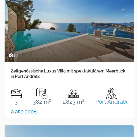
18
Zeitgenössische Luxus Villa mit spektakulärem Meerblick
in Port Andratx
2
2
3
382 m
1.823 m
Port Andratx
9.950.000€