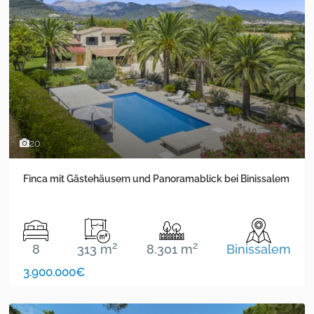
20
Finca mit Gästehäusern und Panoramablick bei Binissalem
2
2
8
313 m
8.301 m
Binissalem
3.900.000€