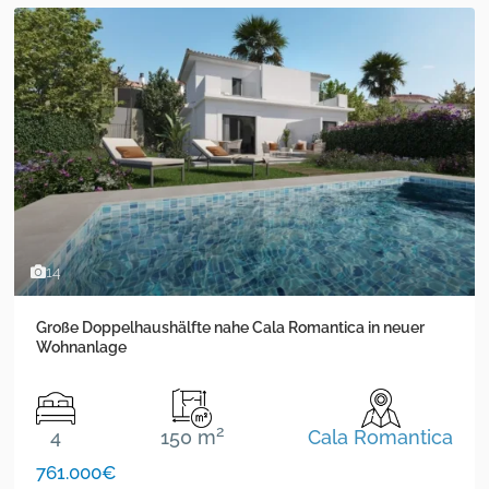
14
Große Doppelhaushälfte nahe Cala Romantica in neuer
Wohnanlage
2
4
150 m
Cala Romantica
761.000€