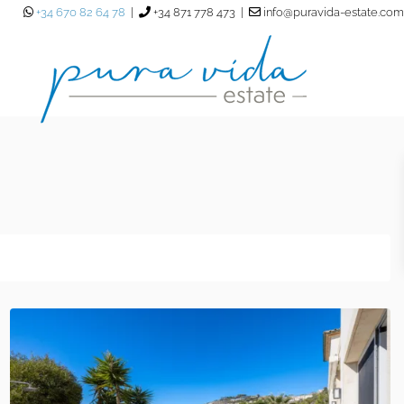
+34 670 82 64 78
|
+34 871 778 473 |
info@puravida-estate.com