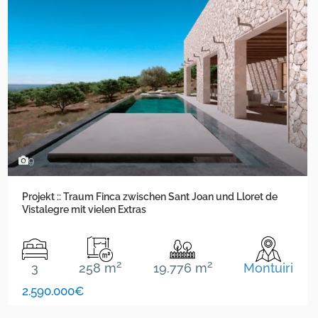
9
Projekt :: Traum Finca zwischen Sant Joan und Lloret de
Vistalegre mit vielen Extras
2
2
3
258 m
19.776 m
Montuiri
2.590.000€