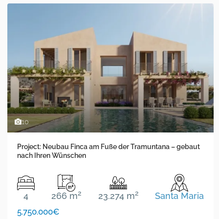
10
Project: Neubau Finca am Fuße der Tramuntana – gebaut
nach Ihren Wünschen
2
2
4
266 m
23.274 m
Santa Maria
5.750.000€