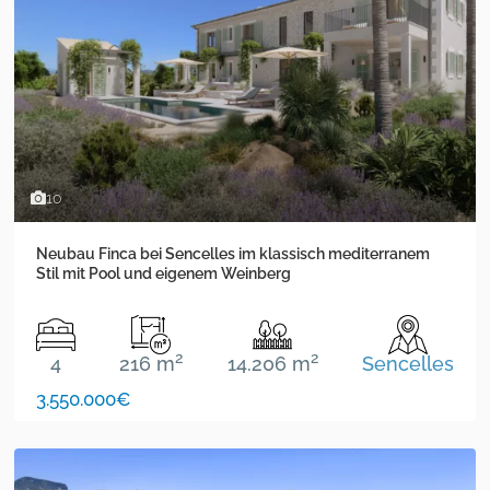
10
Neubau Finca bei Sencelles im klassisch mediterranem
Stil mit Pool und eigenem Weinberg
2
2
4
216 m
14.206 m
Sencelles
3.550.000€