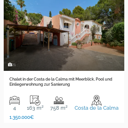
21
Chalet in der Costa de la Calma mit Meerblick, Pool und
Einliegerwohnung zur Sanierung
2
2
4
163 m
758 m
Costa de la Calma
1.350.000€