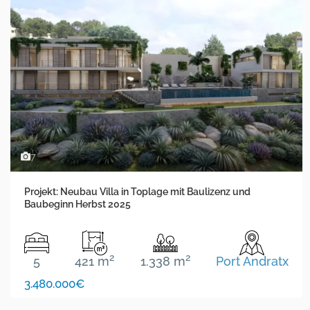
7
Projekt: Neubau Villa in Toplage mit Baulizenz und
Baubeginn Herbst 2025
2
2
5
421 m
1.338 m
Port Andratx
3.480.000€