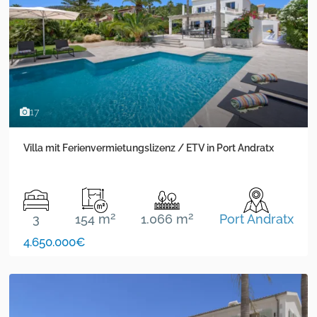
17
Villa mit Ferienvermietungslizenz / ETV in Port Andratx
2
2
3
154 m
1.066 m
Port Andratx
4.650.000€