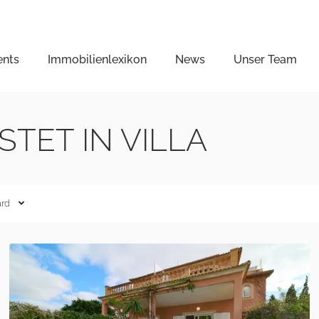
ents
Immobilienlexikon
News
Unser Team
TET IN VILLA
ard