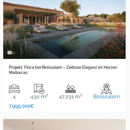
12
Projekt: Finca bei Binissalem – Zeitlose Eleganz im Herzen
Mallorcas
2
2
4
430 m
47.231 m
Binissalem
7.995.000€