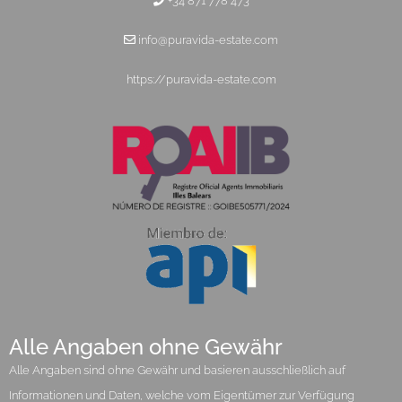
+34 871 778 473
info@puravida-estate.com
https://puravida-estate.com
Alle Angaben ohne Gewähr
Alle Angaben sind ohne Gewähr und basieren ausschließlich auf
Informationen und Daten, welche vom Eigentümer zur Verfügung