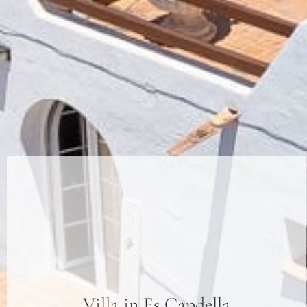
Villa
in
Es Capdella