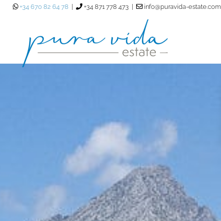
+34 670 82 64 78
|
+34 871 778 473 |
info@puravida-estate.com