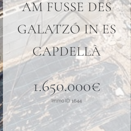
M FUSSE DES GA
LATZÓ IN ES CA
PDELLÀ
1.650.000€
Immo ID: 1644