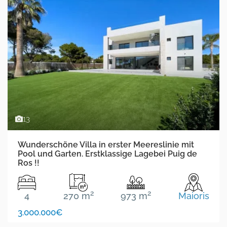
13
Wunderschöne Villa in erster Meereslinie mit
Pool und Garten. Erstklassige Lagebei Puig de
Ros !!
2
2
4
270 m
973 m
Maioris
3.000.000€