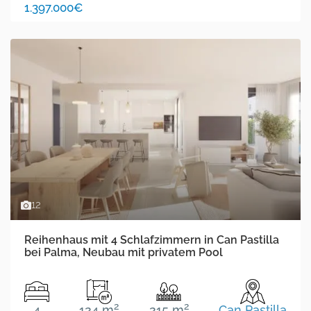
1.397.000€
12
Reihenhaus mit 4 Schlafzimmern in Can Pastilla
bei Palma, Neubau mit privatem Pool
2
2
4
124 m
215 m
Can Pastilla