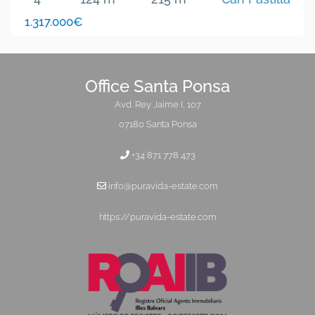
1.317.000€
Office Santa Ponsa
Avd. Rey Jaime I, 107
07180 Santa Ponsa
+34 871 778 473
info@puravida-estate.com
https://puravida-estate.com