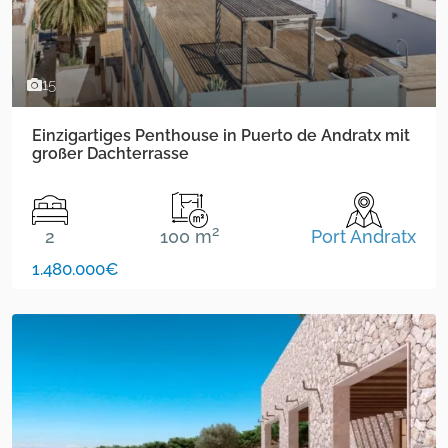
15
Einzigartiges Penthouse in Puerto de Andratx mit
großer Dachterrasse
2
2
100 m
Port Andratx
1.480.000€