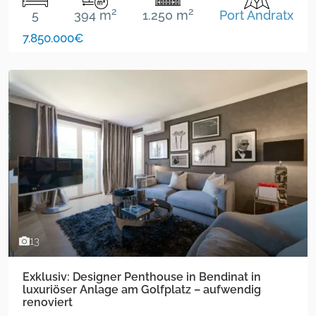
2
2
5
394 m
1.250 m
Port Andratx
7.850.000€
13
Exklusiv: Designer Penthouse in Bendinat in
luxuriöser Anlage am Golfplatz – aufwendig
renoviert