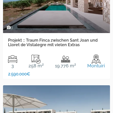
9
Projekt :: Traum Finca zwischen Sant Joan und
Lloret de Vistalegre mit vielen Extras
2
2
3
258 m
19.776 m
Montuiri
2.590.000€