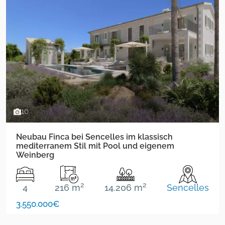
10
Neubau Finca bei Sencelles im klassisch
mediterranem Stil mit Pool und eigenem
Weinberg
2
2
4
216 m
14.206 m
Sencelles
3.550.000€