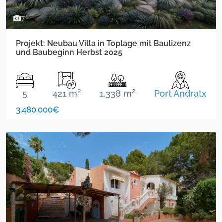
7
Projekt: Neubau Villa in Toplage mit Baulizenz
und Baubeginn Herbst 2025
2
2
5
421 m
1.338 m
Port Andratx
3.480.000€