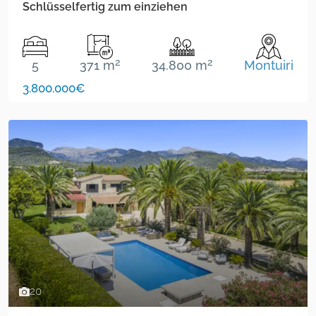
Schlüsselfertig zum einziehen
2
2
5
371 m
34.800 m
Montuiri
3.800.000€
20