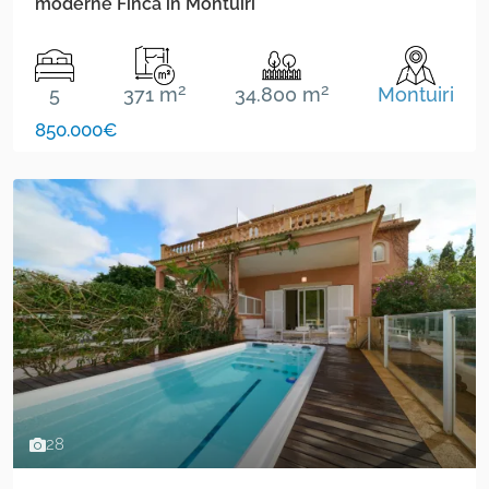
moderne Finca in Montuiri
2
2
5
371 m
34.800 m
Montuiri
850.000€
28