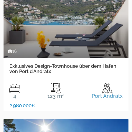
16
Exklusives Design-Townhouse über dem Hafen
von Port d’Andratx
2
4
123 m
Port Andratx
2.980.000€