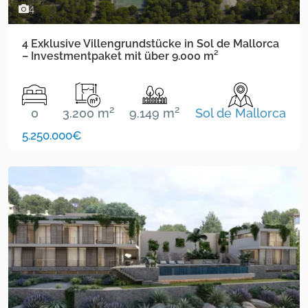
4
4 Exklusive Villengrundstücke in Sol de Mallorca
– Investmentpaket mit über 9.000 m²
2
2
0
3.200 m
9.149 m
Sol de Mallorca
5.250.000€