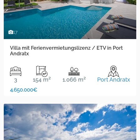
17
Villa mit Ferienvermietungslizenz / ETV in Port
Andratx
2
2
3
154 m
1.066 m
Port Andratx
4.650.000€