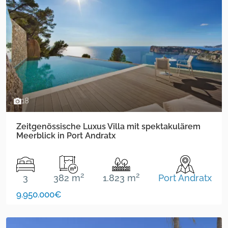
18
Zeitgenössische Luxus Villa mit spektakulärem
Meerblick in Port Andratx
2
2
3
382 m
1.823 m
Port Andratx
9.950.000€