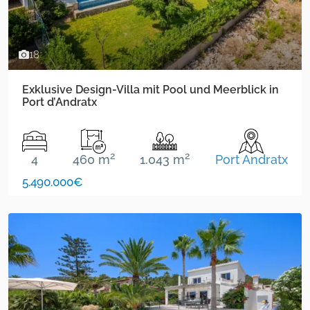
18
Exklusive Design-Villa mit Pool und Meerblick in
Port d’Andratx
2
2
4
460 m
1.043 m
Port Andratx
5.490.000€