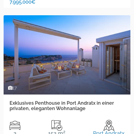
7.995.000€
17
Exklusives Penthouse in Port Andratx in einer
privaten, eleganten Wohnanlage
2
3
152 m
Port Andratx