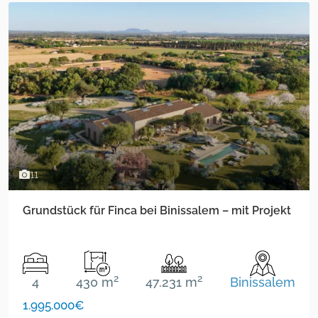
11
Grundstück für Finca bei Binissalem – mit Projekt
2
2
4
430 m
47.231 m
Binissalem
1.995.000€