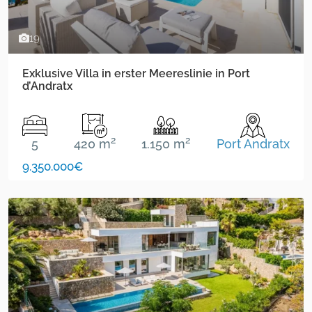
19
Exklusive Villa in erster Meereslinie in Port
d’Andratx
2
2
5
420 m
1.150 m
Port Andratx
9.350.000€