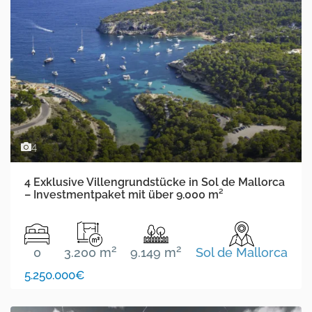
4
4 Exklusive Villengrundstücke in Sol de Mallorca
– Investmentpaket mit über 9.000 m²
2
2
0
3.200 m
9.149 m
Sol de Mallorca
5.250.000€