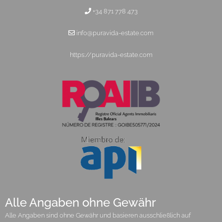
+34 871 778 473
info@puravida-estate.com
https://puravida-estate.com
Alle Angaben ohne Gewähr
Alle Angaben sind ohne Gewähr und basieren ausschließlich auf