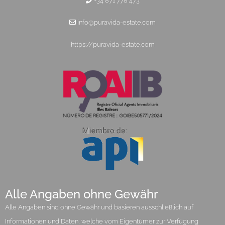
+34 871 778 473
info@puravida-estate.com
https://puravida-estate.com
Alle Angaben ohne Gewähr
Alle Angaben sind ohne Gewähr und basieren ausschließlich auf
Informationen und Daten, welche vom Eigentümer zur Verfügung