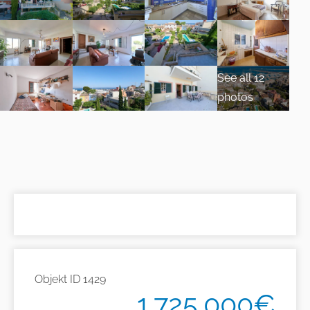
See all 12
photos
Objekt ID
1429
1.725.000€