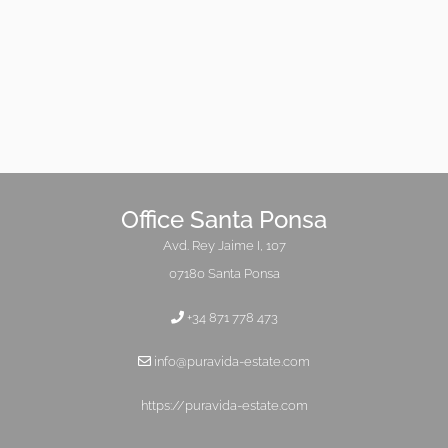
Office Santa Ponsa
Avd. Rey Jaime I, 107
07180 Santa Ponsa
+34 871 778 473
info@puravida-estate.com
https://puravida-estate.com