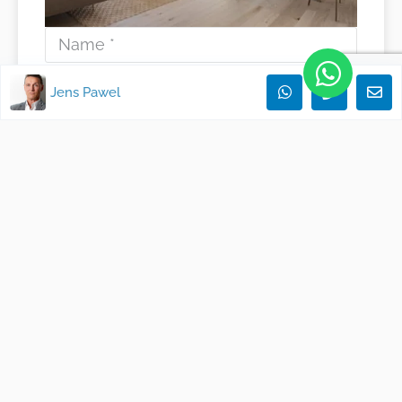
Jens Pawel
Expose anfragen
Dieser Neubau ist Ihre private Insel mit
viel Platz und Ruhe im Herzen von
Palma de Mallorca
. Ein Ort, um den
mediterranen Lebensstil zu atmen und
zu genießen. Ein Design mit Liebe zum