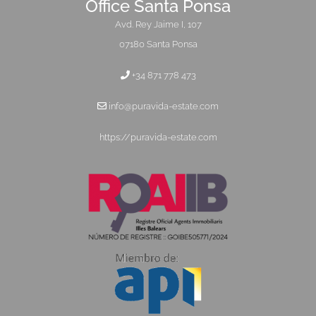
Office Santa Ponsa
Avd. Rey Jaime I, 107
07180 Santa Ponsa
+34 871 778 473
info@puravida-estate.com
https://puravida-estate.com