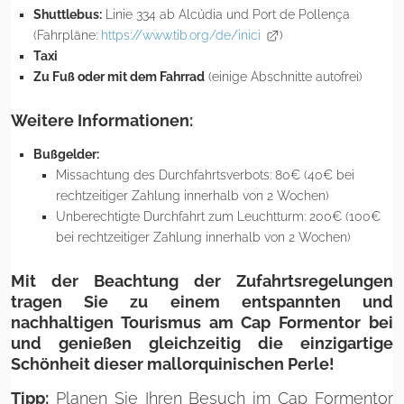
Shuttlebus:
Linie 334 ab Alcúdia und Port de Pollença
(Fahrpläne:
https://www.tib.org/de/inici
)
Taxi
Zu Fuß oder mit dem Fahrrad
(einige Abschnitte autofrei)
Weitere Informationen:
Bußgelder:
Missachtung des Durchfahrtsverbots: 80€ (40€ bei
rechtzeitiger Zahlung innerhalb von 2 Wochen)
Unberechtigte Durchfahrt zum Leuchtturm: 200€ (100€
bei rechtzeitiger Zahlung innerhalb von 2 Wochen)
Mit der Beachtung der Zufahrtsregelungen
tragen Sie zu einem entspannten und
nachhaltigen Tourismus am Cap Formentor bei
und genießen gleichzeitig die einzigartige
Schönheit dieser mallorquinischen Perle!
Tipp:
Planen Sie Ihren Besuch im Cap Formentor