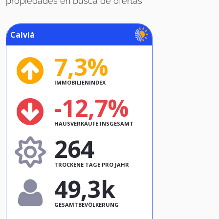
propiedades en busca de ofertas.
Calvià
7,3%
IMMOBILIENINDEX
-12,7%
HAUSVERKÄUFE INSGESAMT
264
TROCKENE TAGE PRO JAHR
49,3k
GESAMTBEVÖLKERUNG