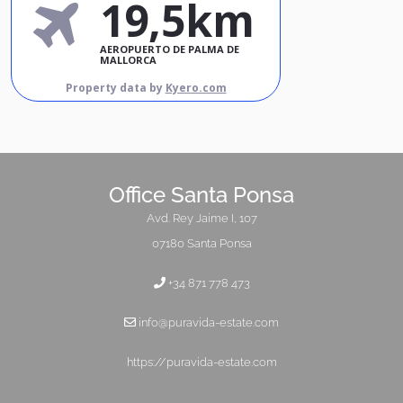
19,5km
AEROPUERTO DE PALMA DE
MALLORCA
Property data by
Kyero.com
Office Santa Ponsa
Avd. Rey Jaime I, 107
07180 Santa Ponsa
+34 871 778 473
info@puravida-estate.com
https://puravida-estate.com