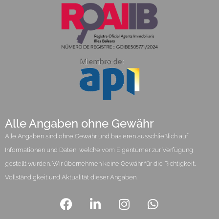
Alle Angaben ohne Gewähr
Alle Angaben sind ohne Gewähr und basieren ausschließlich auf
Informationen und Daten, welche vom Eigentümer zur Verfügung
gestellt wurden. Wir übernehmen keine Gewähr für die Richtigkeit,
Vollständigkeit und Aktualität dieser Angaben.