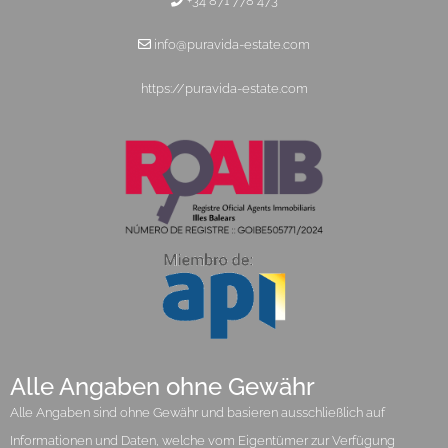
+34 871 778 473
info@puravida-estate.com
https://puravida-estate.com
Alle Angaben ohne Gewähr
Alle Angaben sind ohne Gewähr und basieren ausschließlich auf
Informationen und Daten, welche vom Eigentümer zur Verfügung