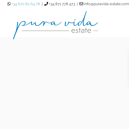
+34 670 82 64 78
|
+34 871 778 473 |
info@puravida-estate.com