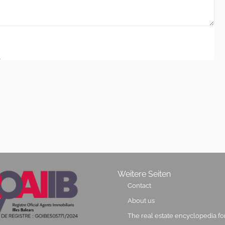
.
Weitere Seiten
Contact
About us
The real estate encyclopedia fo