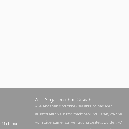
Alle Angaben ohne Gewähr
Alle Angaben sind ohne Gewähr und basieren
ausschließlich auf Informationen und Daten, welche
vom Eigentümer zur Verfügung gestellt wurden. Wir
r Mallorca