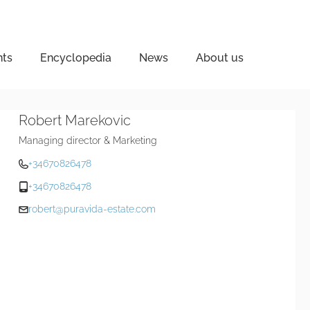
nts
Encyclopedia
News
About us
Robert Marekovic
Managing director & Marketing
+34670826478
+34670826478
robert@puravida-estate.com