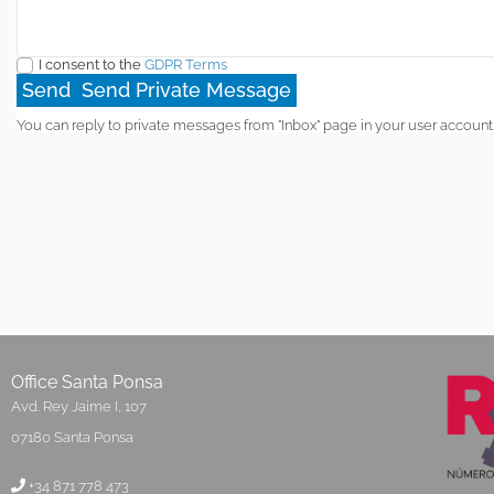
I consent to the
GDPR Terms
You can reply to private messages from "Inbox" page in your user account
Office Santa Ponsa
Avd. Rey Jaime I, 107
07180 Santa Ponsa
+34 871 778 473