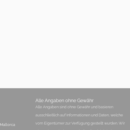
Alle Angaben ohne Gewähr
Alle Angaben sind ohne Gewähr und basieren
ausschließlich auf Informationen und Daten, welche
vom Eigentümer zur Verfügung gestellt wurden. Wir
 Mallorca