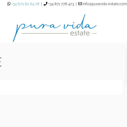
+34 670 82 64 78
|
+34 871 778 473 |
info@puravida-estate.com
E