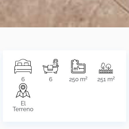
2
2
6
6
250 m
251 m
El
Terreno