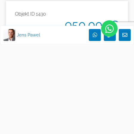
Objekt ID
1430
950.000€
Jens Pawel
Otras caracteristicas
Fitted Kitchen
Storeroom
Exposé erwünscht?