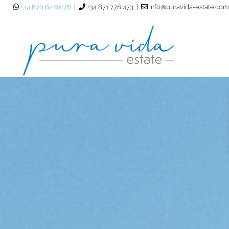
+34 670 82 64 78
|
+34 871 778 473 |
info@puravida-estate.com