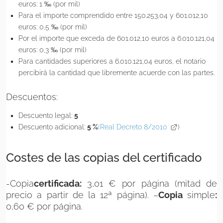
euros: 1 ‰ (por mil)
Para el importe comprendido entre 150.253,04 y 601.012,10
euros: 0,5 ‰ (por mil)
Por el importe que exceda de 601.012,10 euros a 6.010.121,04
euros: 0,3 ‰ (por mil)
Para cantidades superiores a 6.010.121,04 euros, el notario
percibirá la cantidad que libremente acuerde con las partes.
Descuentos:
Descuento legal:
5
Descuento adicional:
5 %
(Real Decreto 8/2010
)
Costes de las copias del certificado
-Copia
certificada:
3,01 € por página (mitad de
precio a partir de la 12ª página). –
Copia
simple
:
0,60 € por página.