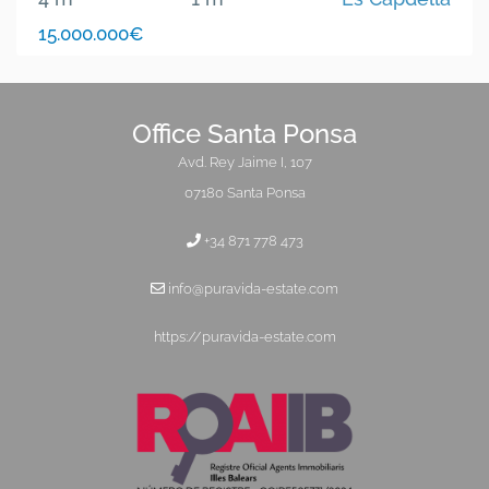
15.000.000€
Office Santa Ponsa
Avd. Rey Jaime I, 107
07180 Santa Ponsa
+34 871 778 473
info@puravida-estate.com
https://puravida-estate.com