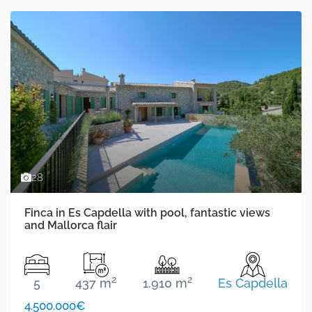
28
Finca in Es Capdella with pool, fantastic views
and Mallorca flair
2
2
5
437 m
1.910 m
Es Capdella
4.500.000€