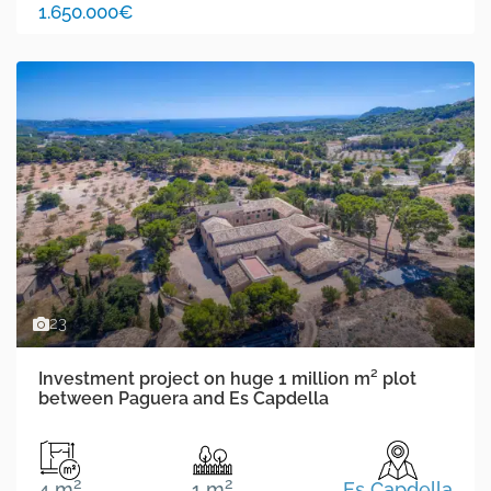
1.650.000€
23
Investment project on huge 1 million m² plot
between Paguera and Es Capdella
2
2
4 m
1 m
Es Capdella