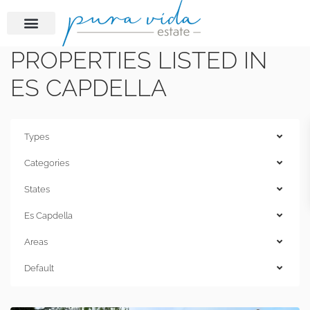
PROPERTIES LISTED IN
ES CAPDELLA
Types
Categories
States
Es Capdella
Areas
Default