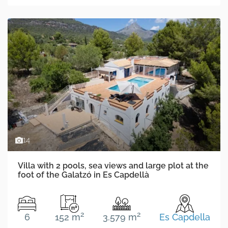
14
Villa with 2 pools, sea views and large plot at the
foot of the Galatzó in Es Capdellà
2
2
6
152 m
3.579 m
Es Capdella