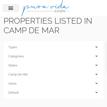
PROPERTIES LISTED IN
CAMP DE MAR
Types
Categories
States
Camp De Mar
Areas
Default