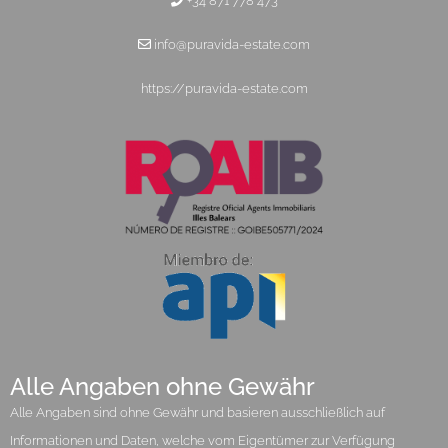
+34 871 778 473
info@puravida-estate.com
https://puravida-estate.com
Alle Angaben ohne Gewähr
Alle Angaben sind ohne Gewähr und basieren ausschließlich auf
Informationen und Daten, welche vom Eigentümer zur Verfügung