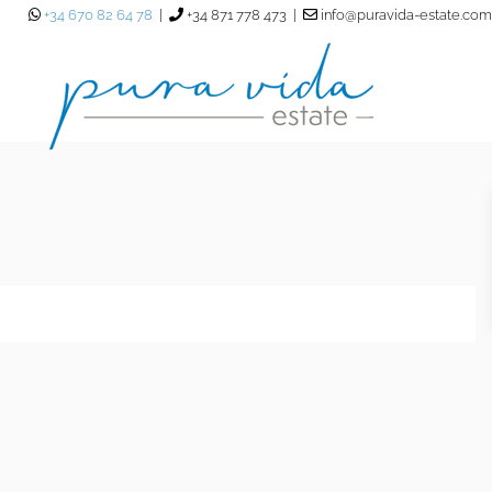
+34 670 82 64 78
|
+34 871 778 473 |
info@puravida-estate.com