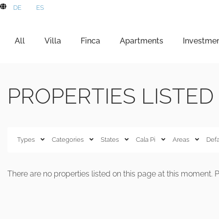
DE
ES
All
Villa
Finca
Apartments
Investme
PROPERTIES LISTED 
Types
Categories
States
Cala Pi
Areas
Defa
There are no properties listed on this page at this moment. Pl