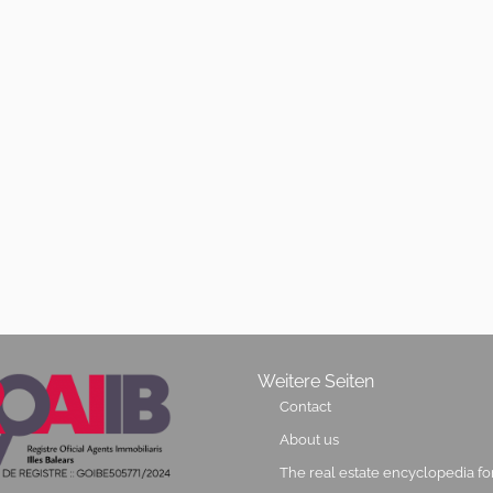
Weitere Seiten
Contact
About us
The real estate encyclopedia fo