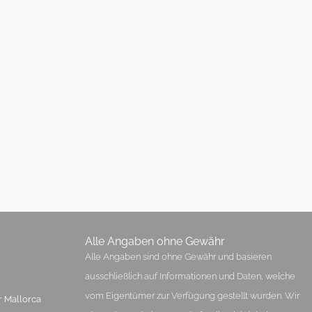
Alle Angaben ohne Gewähr
Alle Angaben sind ohne Gewähr und basieren
ausschließlich auf Informationen und Daten, welche
vom Eigentümer zur Verfügung gestellt wurden. Wir
r Mallorca