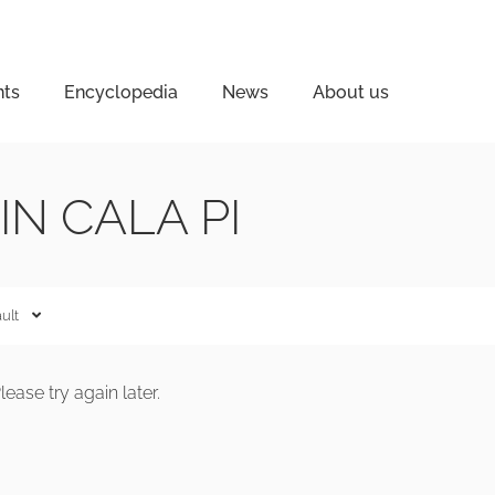
nts
Encyclopedia
News
About us
IN CALA PI
ult
ease try again later.